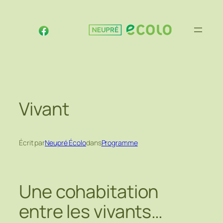
Aller
au
contenu
Vivant
Écrit par
Neupré Écolo
dans
Programme
Une cohabitation
entre les vivants…